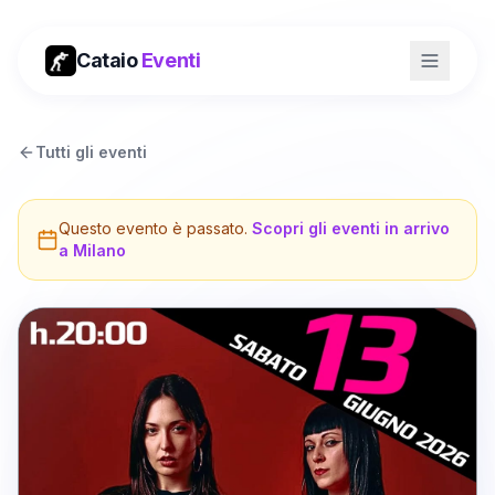
Cataio
Eventi
Tutti gli eventi
Questo evento è passato.
Scopri gli eventi in arrivo
a
Milano