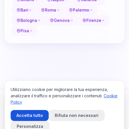
Bari
Roma
Palermo
Bologna
Genova
Firenze
Pisa
Utilizziamo cookie per migliorare la tua esperienza,
analizzare il traffico e personalizzare i contenuti.
Cookie
Policy
Cataio
Home
Viaggi
Privacy Policy
Cookie Policy
Contattaci
Accetta tutto
Rifiuta non necessari
Preferenze Cookie
©
2026
Cataio. Tutti i diritti riservati.
Personalizza