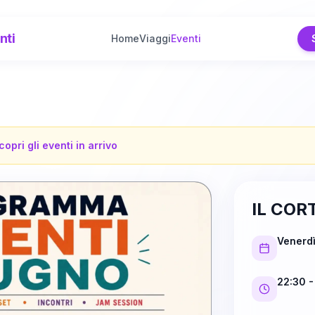
nti
Home
Viaggi
Eventi
copri gli eventi in arrivo
IL COR
Venerd
22:30
-