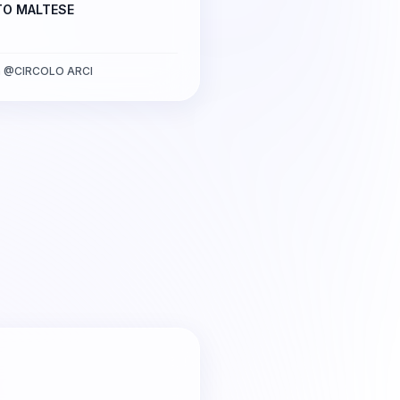
TO MALTESE
a
@
CIRCOLO ARCI