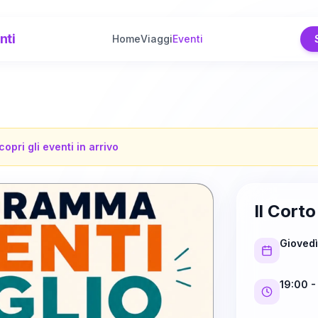
nti
Home
Viaggi
Eventi
copri gli eventi in arrivo
Il Cort
Giovedì
19:00
-