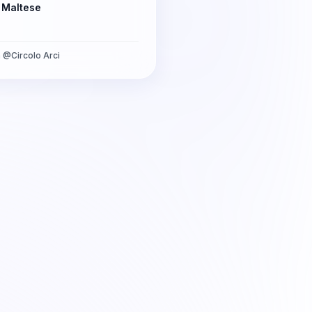
o Maltese
a
@
Circolo Arci