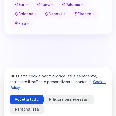
Bari
Roma
Palermo
Bologna
Genova
Firenze
Pisa
Utilizziamo cookie per migliorare la tua esperienza,
analizzare il traffico e personalizzare i contenuti.
Cookie
Policy
Cataio
Home
Viaggi
Privacy Policy
Cookie Policy
Contattaci
Accetta tutto
Rifiuta non necessari
Preferenze Cookie
©
2026
Cataio. Tutti i diritti riservati.
Personalizza