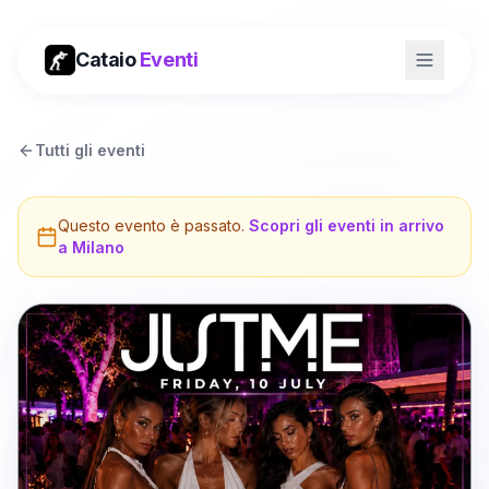
Cataio
Eventi
Tutti gli eventi
Questo evento è passato.
Scopri gli eventi in arrivo
a
Milano