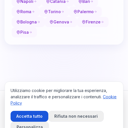
Napoli
Catania
Bari
Roma
Torino
Palermo
Bologna
Genova
Firenze
Pisa
Utilizziamo cookie per migliorare la tua esperienza,
analizzare il traffico e personalizzare i contenuti.
Cookie
Policy
Cataio
Home
Viaggi
Privacy Policy
Cookie Policy
Contattaci
Accetta tutto
Rifiuta non necessari
Preferenze Cookie
©
2026
Cataio. Tutti i diritti riservati.
Personalizza