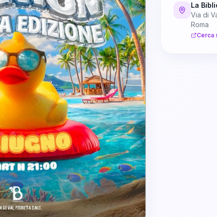
La Bibl
Via di Va
Roma
Cerca 