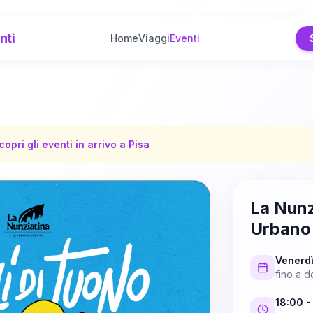
nti
Home
Viaggi
Eventi
copri gli eventi in arrivo a
Pisa
La Nunz
Urbano
Venerd
fino a
d
18:00
-