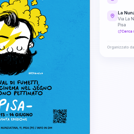
La Nunz
Via La N
Pisa
Cerca 
Organizzato d