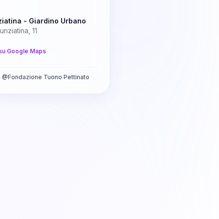
iatina - Giardino Urbano
unziatina, 11
su Google Maps
a
@
Fondazione Tuono Pettinato