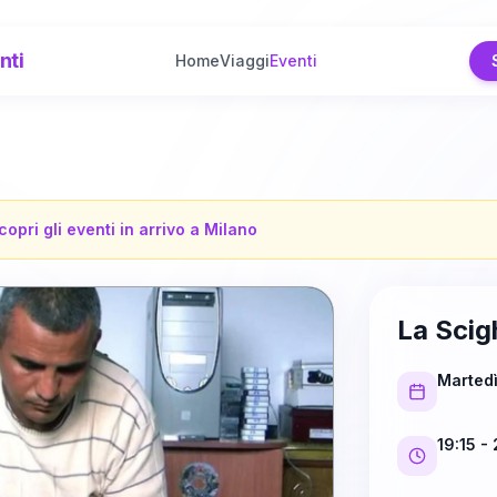
nti
Home
Viaggi
Eventi
copri gli eventi in arrivo a
Milano
La Scig
Marted
19:15
- 