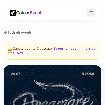
Cataio
Eventi
Tutti gli eventi
Questo evento è passato.
Scopri gli eventi in arrivo
a
Cefalù