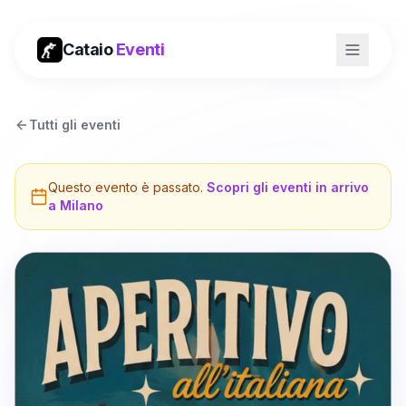
Cataio
Eventi
Tutti gli eventi
Questo evento è passato.
Scopri gli eventi in arrivo
a
Milano