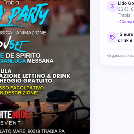
Lido G
SS113, 6
Trabia
Cerca 
15 euro
drink e
Organizzato d