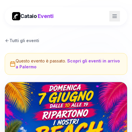
Cataio
Eventi
Tutti gli eventi
Questo evento è passato.
Scopri gli eventi in arrivo
a
Palermo