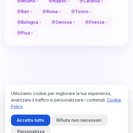
Milano
Napoli
Catania
Bari
Roma
Torino
Bologna
Genova
Firenze
Pisa
Utilizziamo cookie per migliorare la tua esperienza,
analizzare il traffico e personalizzare i contenuti.
Cookie
Policy
Cataio
Home
Viaggi
Privacy Policy
Cookie Policy
Contattaci
Accetta tutto
Rifiuta non necessari
Preferenze Cookie
©
2026
Cataio. Tutti i diritti riservati.
Personalizza