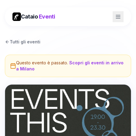
Cataio
Eventi
Tutti gli eventi
Questo evento è passato.
Scopri gli eventi in arrivo
a
Milano