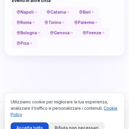
Eventi in altre città
Napoli
Catania
Bari
Roma
Torino
Palermo
Bologna
Genova
Firenze
Pisa
Utilizziamo cookie per migliorare la tua esperienza,
analizzare il traffico e personalizzare i contenuti.
Cookie
Policy
Cataio
Home
Viaggi
Privacy Policy
Cookie Policy
Contattaci
Accetta tutto
Rifiuta non necessari