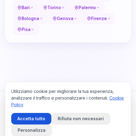
Bari
Torino
Palermo
Bologna
Genova
Firenze
Pisa
Utilizziamo cookie per migliorare la tua esperienza,
analizzare il traffico e personalizzare i contenuti.
Cookie
Policy
Cataio
Home
Viaggi
Privacy Policy
Cookie Policy
Contattaci
Accetta tutto
Rifiuta non necessari
Preferenze Cookie
©
2026
Cataio. Tutti i diritti riservati.
Personalizza