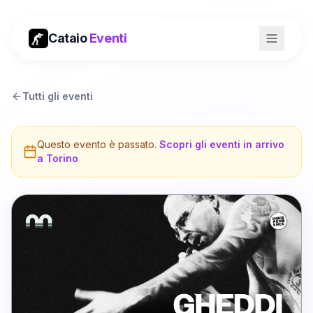
Cataio
Eventi
Tutti gli eventi
Questo evento è passato.
Scopri gli eventi in arrivo
a
Torino