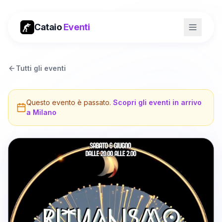
Cataio
Eventi
Tutti gli eventi
Questo evento è passato.
Scopri gli eventi in arrivo
a
Milano