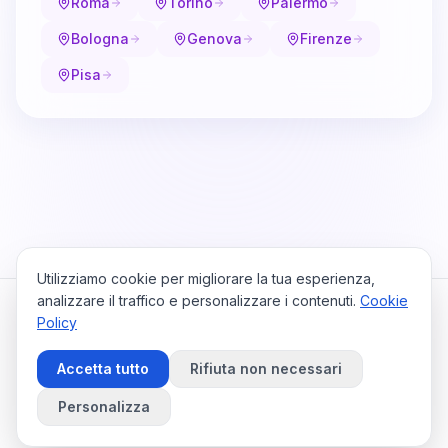
Roma
Torino
Palermo
Bologna
Genova
Firenze
Pisa
Utilizziamo cookie per migliorare la tua esperienza,
analizzare il traffico e personalizzare i contenuti.
Cookie
Policy
Cataio
Home
Viaggi
Privacy Policy
Cookie Policy
Contattaci
Accetta tutto
Rifiuta non necessari
Preferenze Cookie
©
2026
Cataio. Tutti i diritti riservati.
Personalizza