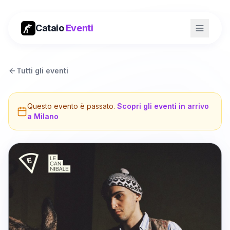
Cataio
Eventi
Tutti gli eventi
Questo evento è passato.
Scopri gli eventi in arrivo
a
Milano