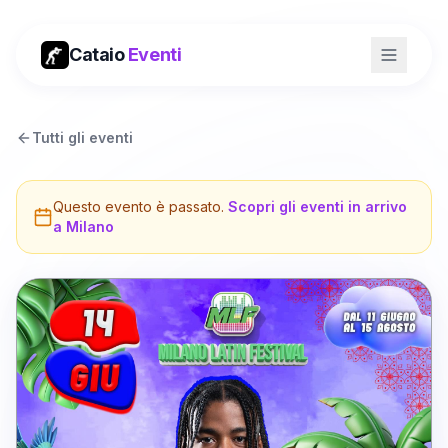
Cataio
Eventi
Tutti gli eventi
Questo evento è passato.
Scopri gli eventi in arrivo
a
Milano