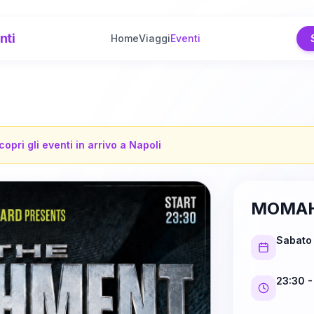
nti
Home
Viaggi
Eventi
copri gli eventi in arrivo a
Napoli
MOMAH
Sabato 
23:30
-