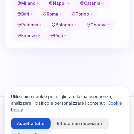
Milano
Napoli
Catania
Bari
Roma
Torino
Palermo
Bologna
Genova
Firenze
Pisa
Utilizziamo cookie per migliorare la tua esperienza,
analizzare il traffico e personalizzare i contenuti.
Cookie
Policy
Cataio
Home
Viaggi
Privacy Policy
Cookie Policy
Contattaci
Accetta tutto
Rifiuta non necessari
Preferenze Cookie