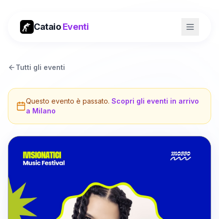
Cataio
Eventi
Tutti gli eventi
Questo evento è passato.
Scopri gli eventi in arrivo
a
Milano