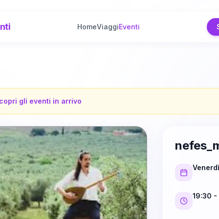
nti
Home
Viaggi
Eventi
copri gli eventi in arrivo
nefes_
Venerd
19:30
-