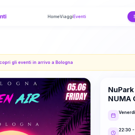
nti
Home
Viaggi
Eventi
copri gli eventi in arrivo a
Bologna
NuPark 
NUMA 
Venerd
22:30
-