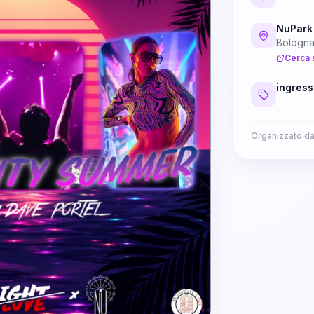
NuPark
Bologn
Cerca 
ingress
Organizzato d