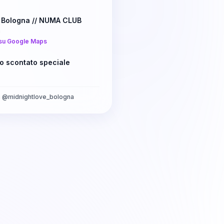
 Bologna // NUMA CLUB
a
su Google Maps
o scontato speciale
a
@
midnightlove_bologna