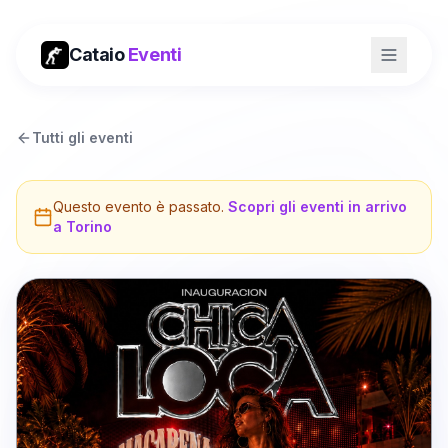
Cataio
Eventi
Tutti gli eventi
Questo evento è passato.
Scopri gli eventi in arrivo
a
Torino