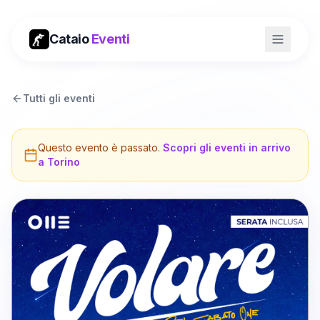
Cataio
Eventi
Tutti gli eventi
Questo evento è passato.
Scopri gli eventi in arrivo
a
Torino