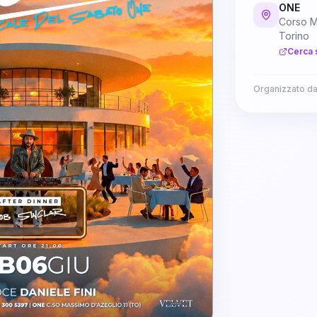
ONE
Corso M
Torino
Cerca 
Organizzato d