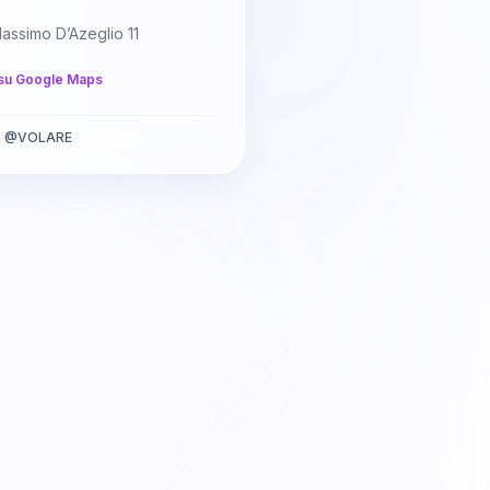
assimo D’Azeglio 11
su Google Maps
a
@
VOLARE