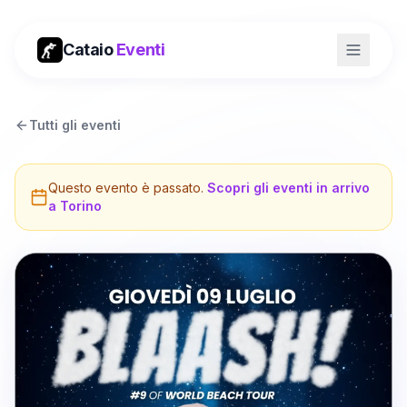
Cataio
Eventi
Tutti gli eventi
Questo evento è passato.
Scopri gli eventi in arrivo
a
Torino