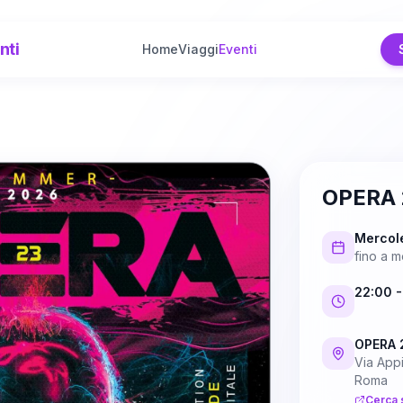
nti
Home
Viaggi
Eventi
OPERA 
Mercol
fino a
m
22:00
-
OPERA 
Via App
Roma
Cerca 