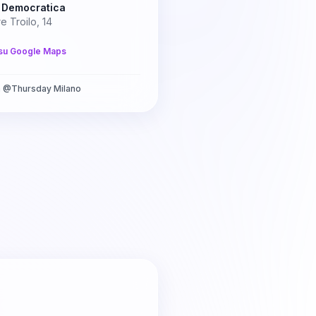
 Democratica
re Troilo, 14
su Google Maps
a
@
Thursday Milano