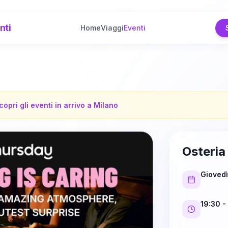
nti
Home
Viaggi
Eventi
copri gli eventi in arrivo a
Milano
Osteria
Gioved
19:30
-