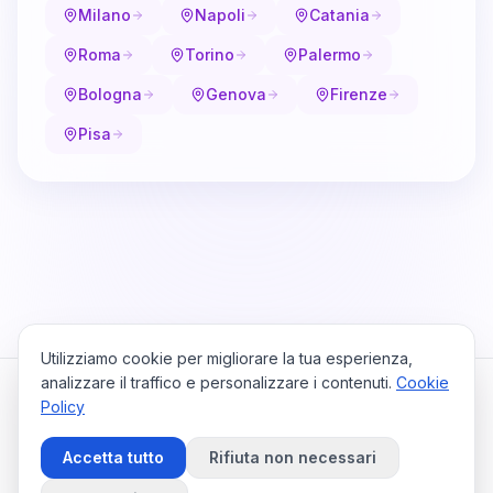
Milano
Napoli
Catania
Roma
Torino
Palermo
Bologna
Genova
Firenze
Pisa
Utilizziamo cookie per migliorare la tua esperienza,
analizzare il traffico e personalizzare i contenuti.
Cookie
Policy
Cataio
Home
Viaggi
Privacy Policy
Cookie Policy
Contattaci
Accetta tutto
Rifiuta non necessari
Preferenze Cookie