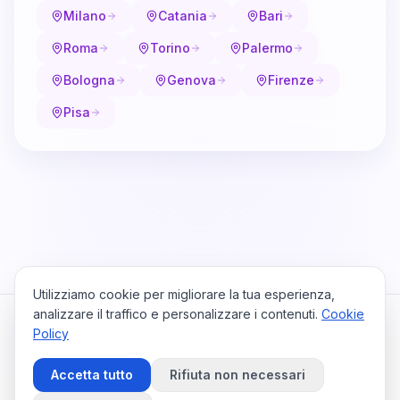
Milano
Catania
Bari
Roma
Torino
Palermo
Bologna
Genova
Firenze
Pisa
Utilizziamo cookie per migliorare la tua esperienza,
analizzare il traffico e personalizzare i contenuti.
Cookie
Policy
Cataio
Home
Viaggi
Privacy Policy
Cookie Policy
Contattaci
Accetta tutto
Rifiuta non necessari
Preferenze Cookie