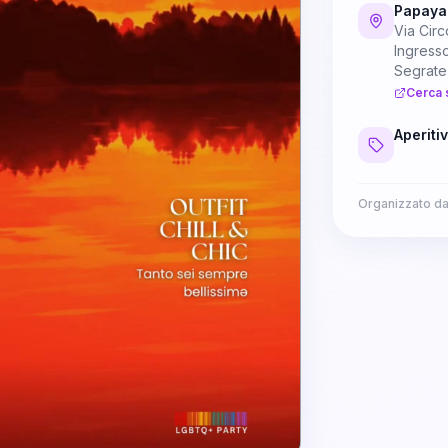
Papaya
Via Circ
Ingress
Segrate
Cerca 
Aperiti
Organizzato d