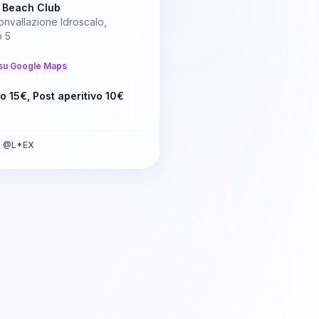
 Beach Club
onvallazione Idroscalo,
o 5
su Google Maps
vo 15€, Post aperitivo 10€
a
@
L*EX