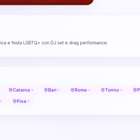
usica e festa LGBTQ+ con DJ set e drag performance.
Catania
Bari
Roma
Torino
P
Pisa