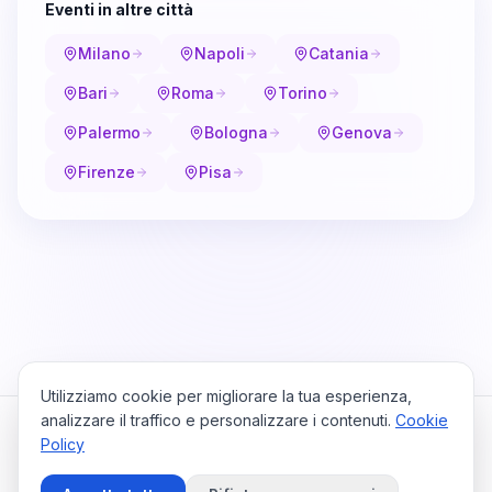
Eventi in altre città
Milano
Napoli
Catania
Bari
Roma
Torino
Palermo
Bologna
Genova
Firenze
Pisa
Utilizziamo cookie per migliorare la tua esperienza,
analizzare il traffico e personalizzare i contenuti.
Cookie
Policy
Cataio
Home
Viaggi
Privacy Policy
Cookie Policy
Contattaci