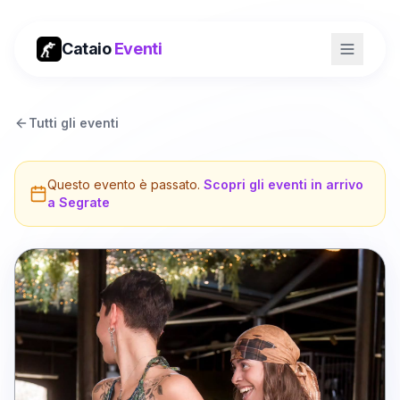
Cataio
Eventi
Tutti gli eventi
Questo evento è passato.
Scopri gli eventi in arrivo
a
Segrate