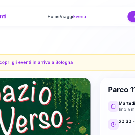
nti
Home
Viaggi
Eventi
copri gli eventi in arrivo a
Bologna
Parco 1
Martedì
fino a
ma
20:30
-