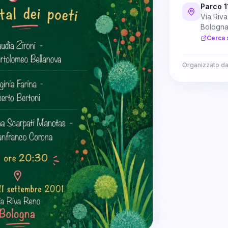
Parco 1
Via Riv
Bologn
Cerca 
Organizzato d