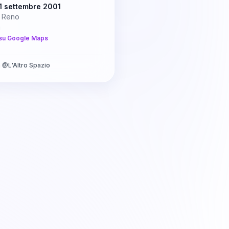
1 settembre 2001
a Reno
a
su Google Maps
a
@
L'Altro Spazio