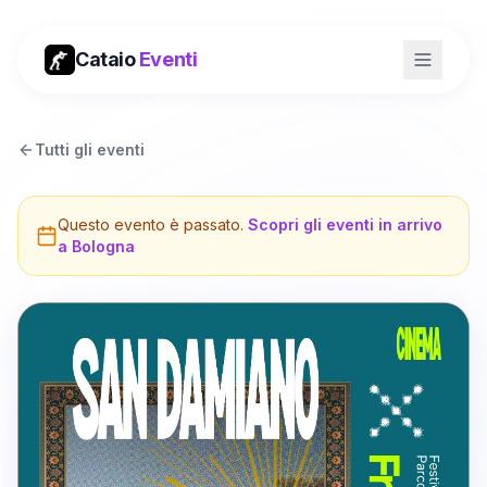
Cataio
Eventi
Tutti gli eventi
Questo evento è passato.
Scopri gli eventi in arrivo
a
Bologna