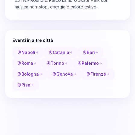
ESTIVA Round 2: Parco Lambro Skate Park con
musica non-stop, energia e calore estivo.
Eventi in altre città
Napoli
Catania
Bari
Roma
Torino
Palermo
Bologna
Genova
Firenze
Pisa