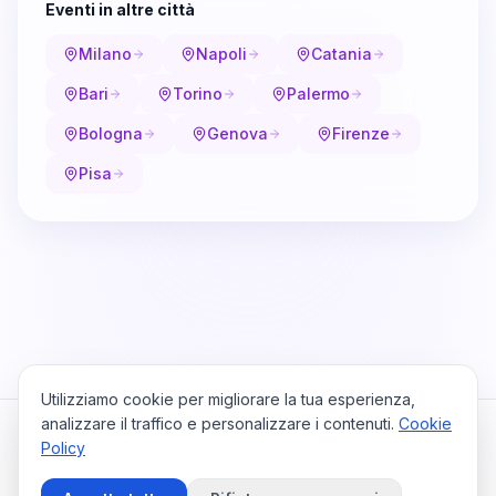
Eventi in altre città
Milano
Napoli
Catania
Bari
Torino
Palermo
Bologna
Genova
Firenze
Pisa
Utilizziamo cookie per migliorare la tua esperienza,
analizzare il traffico e personalizzare i contenuti.
Cookie
Policy
Cataio
Home
Viaggi
Privacy Policy
Cookie Policy
Contattaci