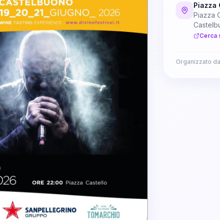
Piazza 
Piazza C
Castelb
Cerca 
Organizzato d