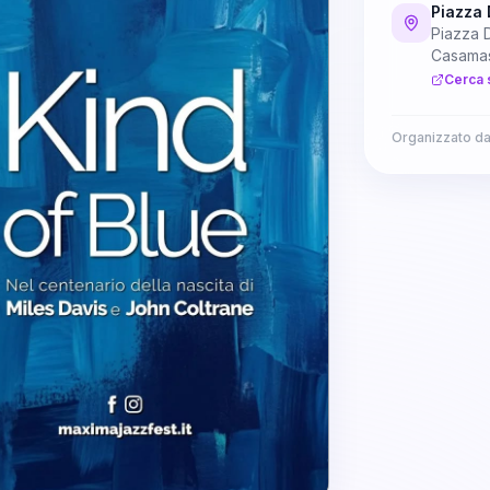
Piazza 
Piazza 
Casama
Cerca 
Organizzato d