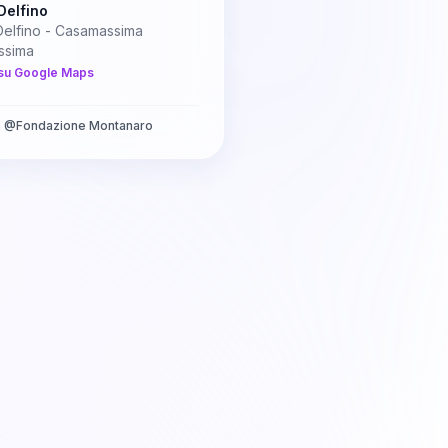
Delfino
Delfino - Casamassima
ssima
su Google Maps
a
@
Fondazione Montanaro