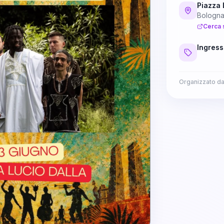
Piazza 
Bologn
Cerca 
Ingress
Organizzato d