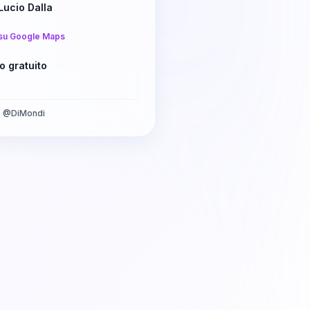
Lucio Dalla
a
su Google Maps
o gratuito
a
@
DiMondi