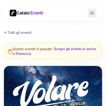
Cataio
Eventi
Tutti gli eventi
Questo evento è passato.
Scopri gli eventi in arrivo
a
Pianezza