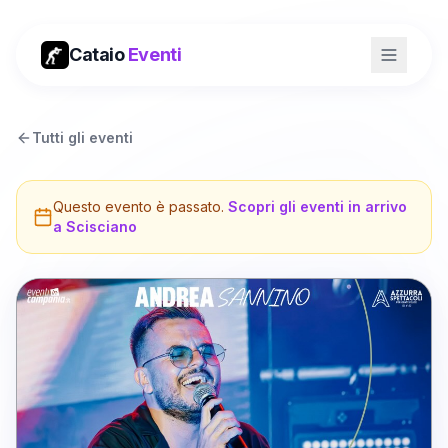
Cataio
Eventi
Tutti gli eventi
Questo evento è passato.
Scopri gli eventi in arrivo
a
Scisciano