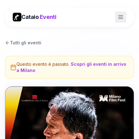
Cataio
Eventi
Tutti gli eventi
Questo evento è passato.
Scopri gli eventi in arrivo
a
Milano