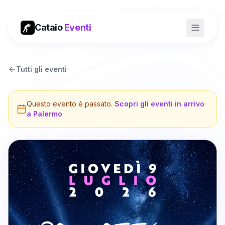
Cataio
Eventi
Tutti gli eventi
Questo evento è passato.
Scopri gli eventi in arrivo
a
Palermo