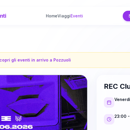
nti
Home
Viaggi
Eventi
copri gli eventi in arrivo a
Pozzuoli
REC Clu
Venerd
23:00
-