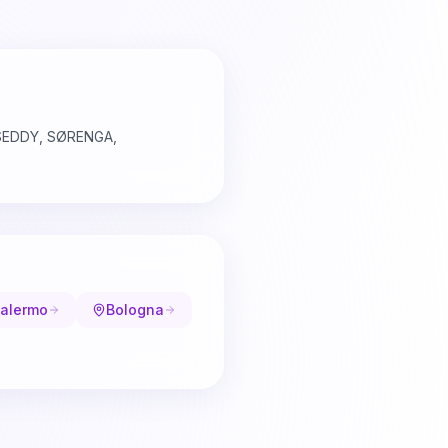
 SEDDY, SØRENGA,
alermo
Bologna