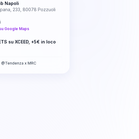
b Napoli
pana, 233, 80078 Pozzuoli
i
su Google Maps
TS su XCEED, +5€ in loco
a
@
Tendenza x MRC