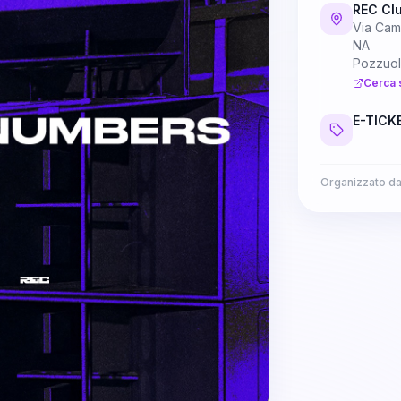
REC Clu
Via Cam
NA
Pozzuol
Cerca 
E-TICKE
Organizzato d