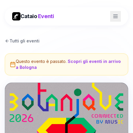
Cataio
Eventi
Tutti gli eventi
Questo evento è passato.
Scopri gli eventi in arrivo
a
Bologna