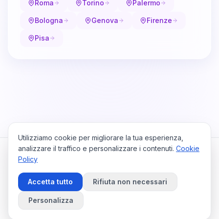
Roma
Torino
Palermo
Bologna
Genova
Firenze
Pisa
Utilizziamo cookie per migliorare la tua esperienza,
analizzare il traffico e personalizzare i contenuti.
Cookie
Policy
Cataio
Home
Viaggi
Privacy Policy
Cookie Policy
Contattaci
Accetta tutto
Rifiuta non necessari
Preferenze Cookie
©
2026
Cataio. Tutti i diritti riservati.
Personalizza