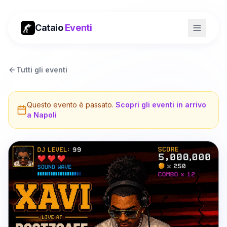
Cataio
Eventi
Tutti gli eventi
Questo evento è passato.
Scopri gli eventi in arrivo
a
Napoli