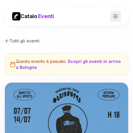
Cataio
Eventi
Tutti gli eventi
Questo evento è passato.
Scopri gli eventi in arrivo
a
Bologna