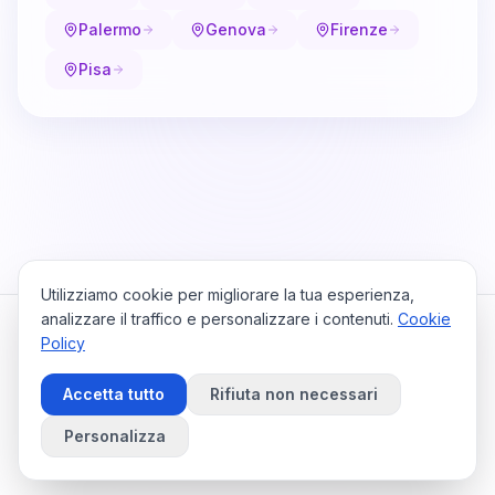
Palermo
Genova
Firenze
Pisa
Utilizziamo cookie per migliorare la tua esperienza,
analizzare il traffico e personalizzare i contenuti.
Cookie
Policy
Cataio
Home
Viaggi
Privacy Policy
Cookie Policy
Contattaci
Accetta tutto
Rifiuta non necessari
Preferenze Cookie
©
2026
Cataio. Tutti i diritti riservati.
Personalizza